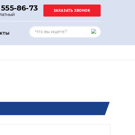
 555-86-73
латный
АКТЫ