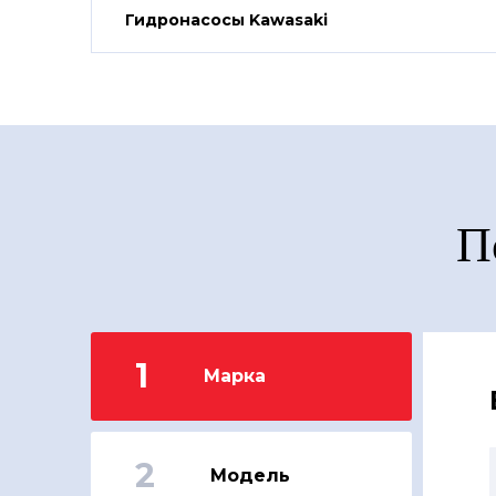
Гидронасосы Kawasaki
П
1
Марка
2
Модель