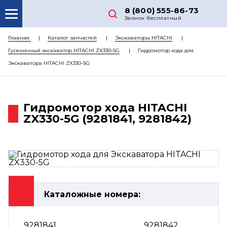
8 (800) 555-86-73
Звонок бесплатный
О НАС
Главная
Каталог запчастей
Экскаваторы HITACHI
Гусеничный экскаватор HITACHI ZX330-5G
Гидромотор хода для
КАТАЛОГ ЗАПЧАСТЕЙ
Экскаватора HITACHI ZX330-5G
РЕМОНТ
ДОСТАВКА
Гидромотор хода HITACHI
ЦЕНЫ
ZX330-5G (9281841, 9281842)
КОНТАКТЫ
Каталожные номера:
9281841
9281842