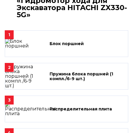
«Гидромотор хода для
Экскаватора HITACHI ZX330-
5G»
1
Блок поршней
2
Пружина блока поршней (1
компл./6-9 шт.)
3
Распределительная плита
4