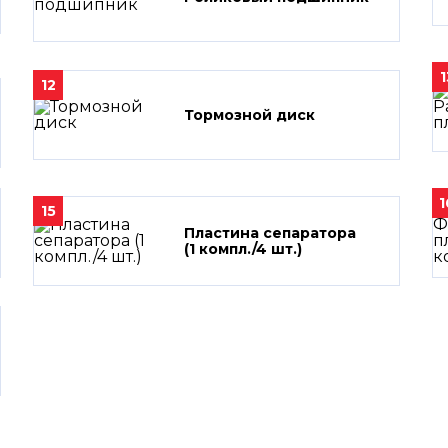
1
12
Тормозной диск
1
15
Пластина сепаратора
(1 компл./4 шт.)