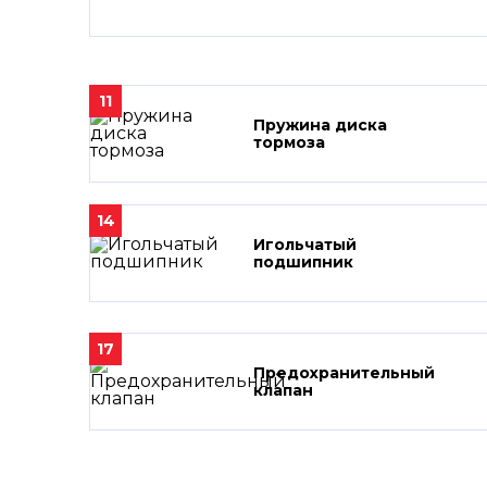
11
Пружина диска
тормоза
14
Игольчатый
подшипник
17
Предохранительный
клапан