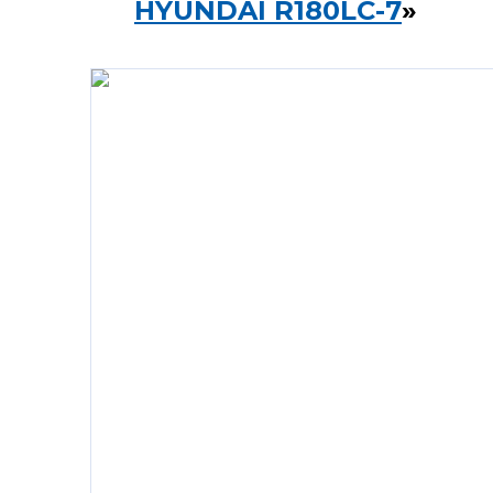
HYUNDAI R180LC-7
»