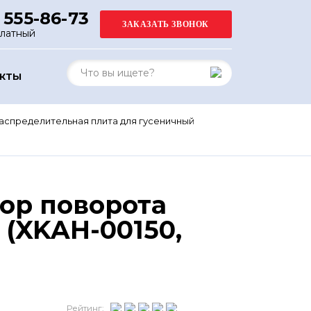
 555-86-73
платный
АКТЫ
аспределительная плита для гусеничный
ор поворота
 (XKAH-00150,
Рейтинг: