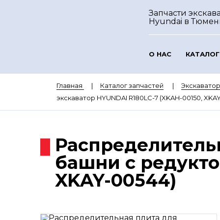
Запчасти экскав
Hyundai
в Тюмен
О НАС
КАТАЛОГ
Главная
Каталог запчастей
Экскавато
экскаватор HYUNDAI R180LC-7 (XKAH-00150, XKAY
Распределительн
башни с редукто
XKAY-00544)