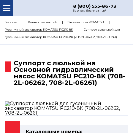
8 (800) 555-86-73
Звонок бесплатный
О НАС
Главная
Каталог запчастей
Экскаваторы KOMATSU
Гусеничный экскаватор KOMATSU PC210-8K
Суппорт с люлькой для
КАТАЛОГ ЗАПЧАСТЕЙ
гусеничный экскаватор KOMATSU PC210-8K (708-2L-06262, 708-2L-06261)
РЕМОНТ
ДОСТАВКА
Суппорт с люлькой на
ЦЕНЫ
Основной гидравлический
насос KOMATSU PC210-8K (708-
КОНТАКТЫ
2L-06262, 708-2L-06261)
Каталожные номера: