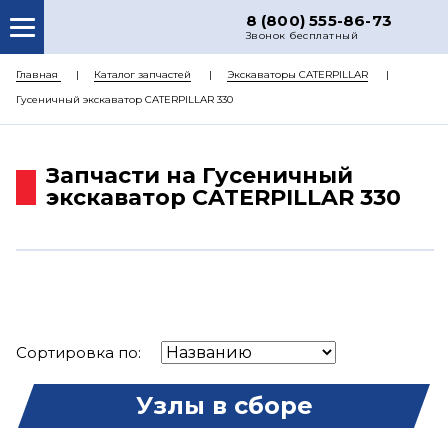
8 (800) 555-86-73
Звонок бесплатный
О НАС
Главная
Каталог запчастей
Экскаваторы CATERPILLAR
Гусеничный экскаватор CATERPILLAR 330
КАТАЛОГ ЗАПЧАСТЕЙ
РЕМОНТ
Запчасти на Гусеничный
ДОСТАВКА
экскаватор CATERPILLAR 330
ЦЕНЫ
КОНТАКТЫ
Сортировка по:
Узлы в сборе