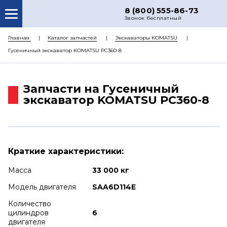
8 (800) 555-86-73
Звонок бесплатный
О НАС
Главная
Каталог запчастей
Экскаваторы KOMATSU
Гусеничный экскаватор KOMATSU PC360-8
КАТАЛОГ ЗАПЧАСТЕЙ
РЕМОНТ
Запчасти на Гусеничный
ДОСТАВКА
экскаватор KOMATSU PC360-8
ЦЕНЫ
КОНТАКТЫ
Краткие характеристики:
Масса
33 000 кг
Модель двигателя
SAA6D114E
Количество
цилиндров
6
двигателя