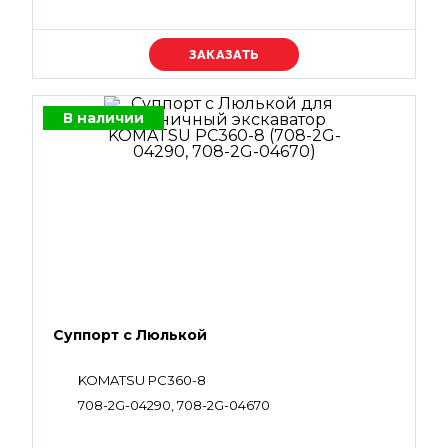
07002-11223, 07002-61023, 07002-61423, 07002-
62434, 702-16-58320, 720-1L-15430, 720-1L-15440,
07001-01008, 07001-01009, 708-2G-15230, 708-
Уточняйте цену
2G-15310, 708-2G-12230
В наличии
Суппорт с Люлькой
KOMATSU PC360-8
708-2G-04290, 708-2G-04670