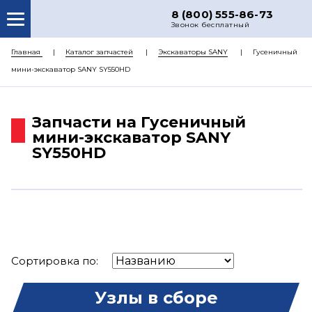
8 (800) 555-86-73
Звонок бесплатный
О НАС
Главная
Каталог запчастей
Экскаваторы SANY
Гусеничный
мини-экскаватор SANY SY550HD
КАТАЛОГ ЗАПЧАСТЕЙ
РЕМОНТ
Запчасти на Гусеничный
ДОСТАВКА
мини-экскаватор SANY
SY550HD
ЦЕНЫ
КОНТАКТЫ
Сортировка по:
Узлы в сборе