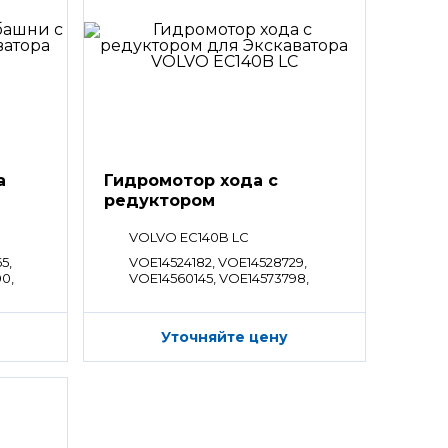
а
Гидромотор хода с
редуктором
VOLVO EC140B LC
5,
VOE14524182, VOE14528729,
0,
VOE14560145, VOE14573798,
VOE14533648, SA8230-33470
Уточняйте цену