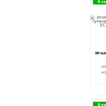
В н
Игол
VO
VO
В н