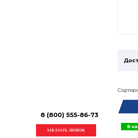
Остались
вопросы?
Получите консультацию
специалиста!
Дост
Сортиро
8 (800) 555-86-73
В н