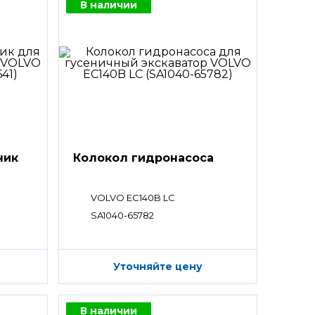
В наличии
ник
Колокол гидронасоса
VOLVO EC140B LC
SA1040-65782
Уточняйте цену
В наличии