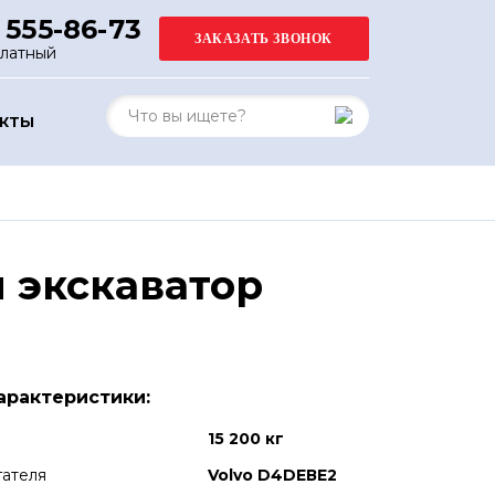
 555-86-73
платный
АКТЫ
 экскаватор
арактеристики:
15 200 кг
гателя
Volvo D4DEВE2