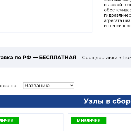
высокой точ
обеспечивае
гидравличес
агрегата не
интенсивнос
авка по РФ — БЕСПЛАТНАЯ
Срок доставки в Тюм
вка по:
Узлы в сбор
аличии
В наличии