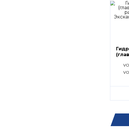
Гидр
(гла
расп
VO
VO