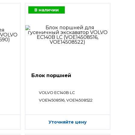
В наличии
Блок поршней
VOLVO EC140B LC
VOE14508516, VOE14508522
Уточняйте цену