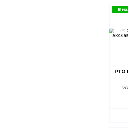
В н
PTO 
VO