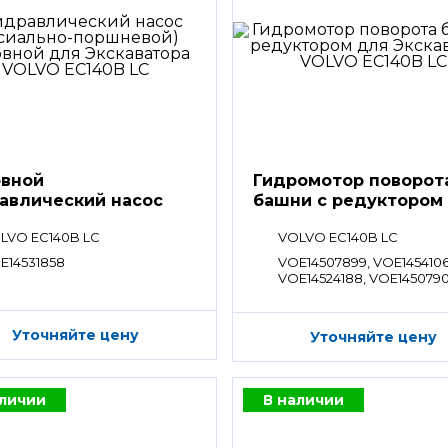
вной
Гидромотор поворот
авлический насос
башни с редуктором
LVO EC140B LC
VOLVO EC140B LC
E14531858
VOE14507899, VOE1454106
VOE14524188, VOE1450790
VOE14541064
Уточняйте цену
Уточняйте цену
аличии
В наличии