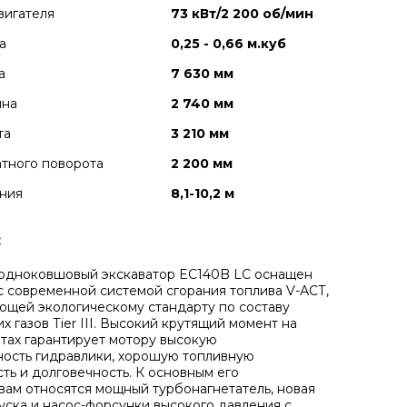
вигателя
73 кВт/2 200 об/мин
а
0,25 - 0,66 м.куб
а
7 630 мм
ина
2 740 мм
та
3 210 мм
тного поворота
2 200 мм
ния
8,1-10,2 м
:
 одноковшовый экскаватор EC140B LC оснащен
с современной системой сгорания топлива V-АСТ,
ющей экологическому стандарту по составу
 газов Тier III. Высокий крутящий момент на
тах гарантирует мотору высокую
ность гидравлики, хорошую топливную
ть и долговечность. К основным его
ам относятся мощный турбонагнетатель, новая
уска и насос-форсунки высокого давления с