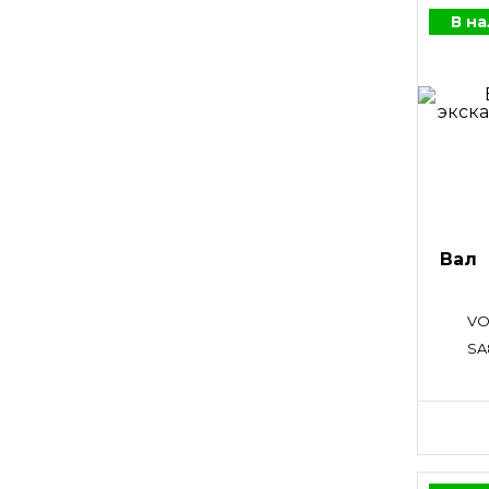
В н
Вал
VO
SA