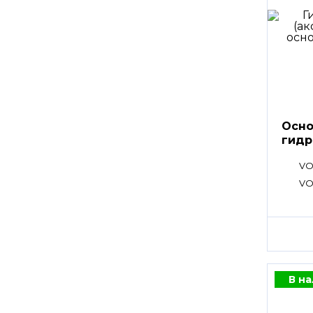
Осно
гидр
VO
VO
В н