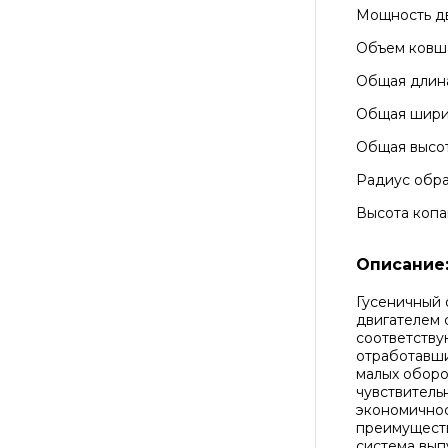
Мощность д
Объем ковш
Общая длин
Общая шир
Общая высо
Радиус обра
Высота копа
Описание
Гусеничный
двигателем 
соответству
отработавших
малых оборо
чувствитель
экономичнос
преимуществ
система вып