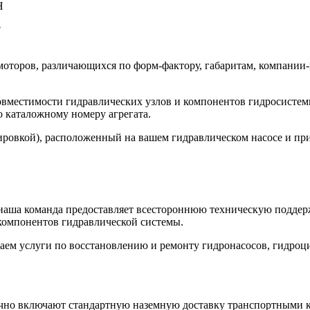
H
?
моторов, различающихся по форм-фактору, габаритам, компании
овместимости гидравлических узлов и компонентов гидросистем
 каталожному номеру агрегата.
ровкой), расположенный на вашем гидравлическом насосе и прис
наша команда предоставляет всестороннюю техническую поддерж
компонентов гидравлической системы.
аем услуги по восстановлению и ремонту гидронасосов, гидроц
ычно включают стандартную наземную доставку транспортными ко