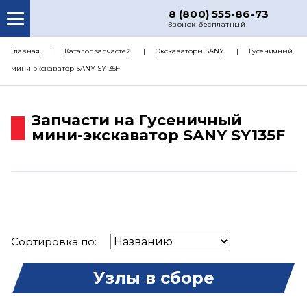
8 (800) 555-86-73
Звонок бесплатный
О НАС
Главная
Каталог запчастей
Экскаваторы SANY
Гусеничный
мини-экскаватор SANY SY135F
КАТАЛОГ ЗАПЧАСТЕЙ
РЕМОНТ
Запчасти на Гусеничный
ДОСТАВКА
мини-экскаватор SANY SY135F
ЦЕНЫ
КОНТАКТЫ
Сортировка по:
Узлы в сборе