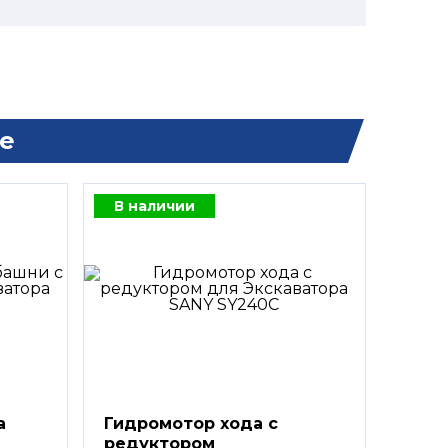
е
В наличии
а
Гидромотор хода с
редуктором