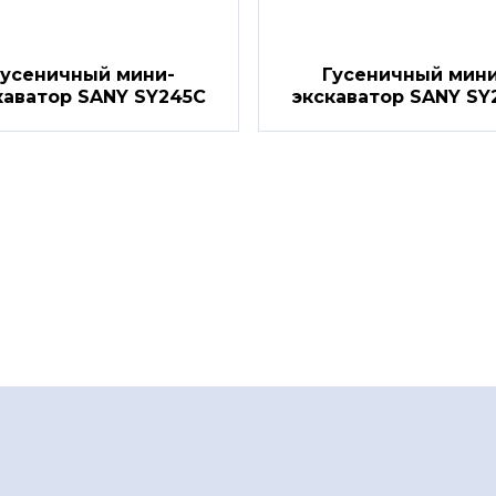
Гусеничный мини-
Гусеничный мини
каватор SANY SY245C
экскаватор SANY SY