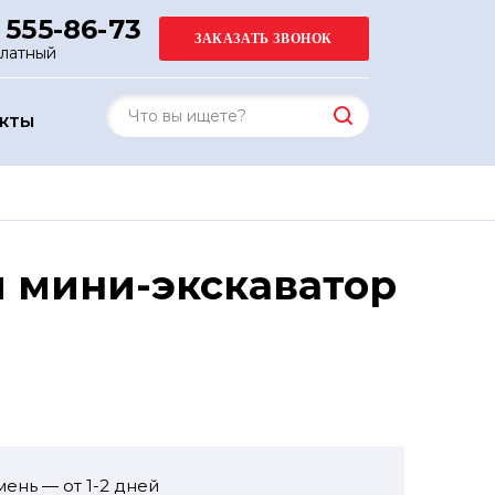
 555-86-73
платный
АКТЫ
й мини-экскаватор
ень — от 1-2 дней