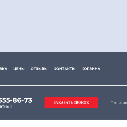
ВКА
ЦЕНЫ
ОТЗЫВЫ
КОНТАКТЫ
КОРЗИНА
555-86-73
Политик
латный
е на обработку файлов cookie в целях функциониров