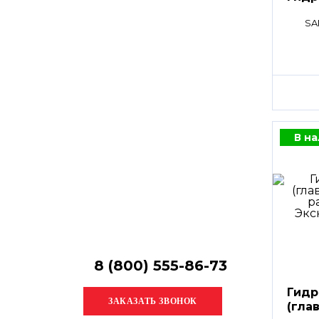
Остались
вопросы?
SA
Получите консультацию
специалиста!
В н
8 (800) 555-86-73
Гидр
(гла