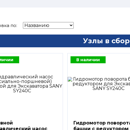
вка по:
Узлы в сбор
аличии
В наличии
вной
Гидромотор поворот
авлический насос
башни с редуктором