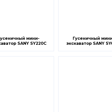
Гусеничный мини-
Гусеничный мини
каватор SANY SY220C
экскаватор SANY S