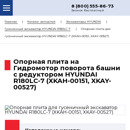
8 (800) 555-86-73
Звонок бесплатный
О НАС
Главная
Каталог запчастей
Экскаваторы HYUNDAI
Гусеничный экскаватор HYUNDAI R180LC-7
Опорная плита для
КАТАЛОГ ЗАПЧАСТЕЙ
гусеничный экскаватор HYUNDAI R180LC-7 (XKAH-00151, XKAY-00527)
РЕМОНТ
ДОСТАВКА
Опорная плита на
ЦЕНЫ
Гидромотор поворота башни
с редуктором HYUNDAI
КОНТАКТЫ
R180LC-7 (XKAH-00151, XKAY-
00527)