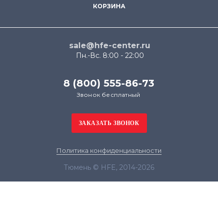
КОРЗИНА
sale@hfe-center.ru
Пн.-Вс. 8:00 - 22:00
8 (800) 555-86-73
Звонок бесплатный
Политика конфиденциальности
Тюмень © HFE, 2014-2026
Продолжая использовать наш сайт, вы даёте
согласие на обработку файлов cookie в целях
функционирования сайта и сбора статистики в
соответствии с
политикой конфиденциальности