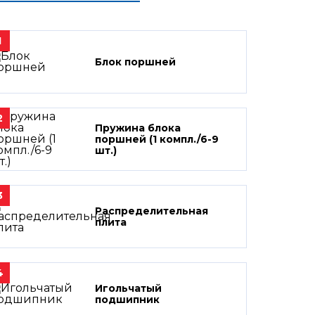
1
Блок поршней
2
Пружина блока
поршней (1 компл./6-9
шт.)
3
Распределительная
плита
4
Игольчатый
подшипник