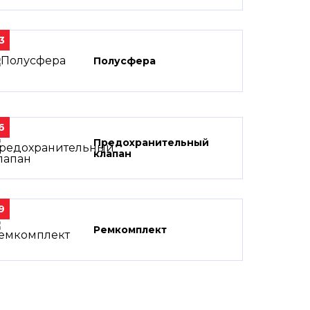
3
Полусфера
6
Предохранительный
клапан
9
Ремкомплект