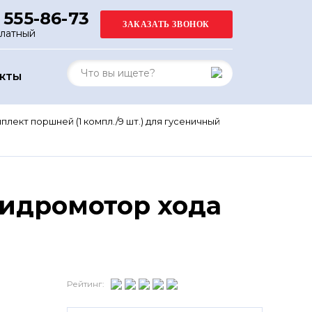
 555-86-73
платный
АКТЫ
плект поршней (1 компл./9 шт.) для гусеничный
 Гидромотор хода
Рейтинг: