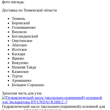
фото шильда.
Доставка по Тюменской области
Тюмень
Боровский
Голымшаново
Винзили
Богоандинский
Омутинское
Абатское
Исетское
Каскара
Ярково
Викулово
Нижняя Тавда
Казанское
Туртас
Аромашево
Большое Сорокино
Запасная часть для узла
Гидравлический насос (аксиально-поршневой) основной для