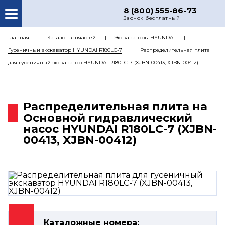
8 (800) 555-86-73
Звонок бесплатный
О НАС
Главная
Каталог запчастей
Экскаваторы HYUNDAI
Гусеничный экскаватор HYUNDAI R180LC-7
Распределительная плита
КАТАЛОГ ЗАПЧАСТЕЙ
для гусеничный экскаватор HYUNDAI R180LC-7 (XJBN-00413, XJBN-00412)
РЕМОНТ
ДОСТАВКА
Распределительная плита на
ЦЕНЫ
Основной гидравлический
насос HYUNDAI R180LC-7 (XJBN-
КОНТАКТЫ
00413, XJBN-00412)
Каталожные номера: