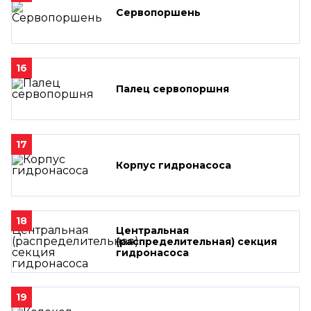
Сервопоршень
16
Палец сервопоршня
17
Корпус гидронасоса
18
Центральная
(распределительная) секция
гидронасоса
19