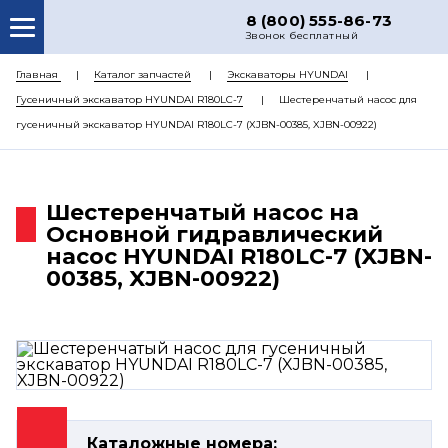
8 (800) 555-86-73
Звонок бесплатный
О НАС
Главная
Каталог запчастей
Экскаваторы HYUNDAI
Гусеничный экскаватор HYUNDAI R180LC-7
Шестеренчатый насос для
КАТАЛОГ ЗАПЧАСТЕЙ
гусеничный экскаватор HYUNDAI R180LC-7 (XJBN-00385, XJBN-00922)
РЕМОНТ
ДОСТАВКА
Шестеренчатый насос на
ЦЕНЫ
Основной гидравлический
насос HYUNDAI R180LC-7 (XJBN-
КОНТАКТЫ
00385, XJBN-00922)
Каталожные номера: